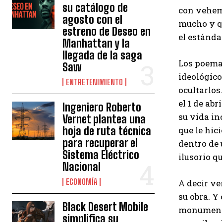
su catálogo de
con vehem
agosto con el
mucho y qu
estreno de Deseo en
el estánda
Manhattan y la
llegada de la saga
Los poemas
Saw
ideológico
ENTRETENIMIENTO
ocultarlos
el 1 de ab
Ingeniero Roberto
su vida in
Vernet plantea una
hoja de ruta técnica
que le hic
para recuperar el
dentro de 
Sistema Eléctrico
ilusorio q
Nacional
ECONOMÍA
A decir ve
su obra. Y
Black Desert Mobile
monumento
simplifica su