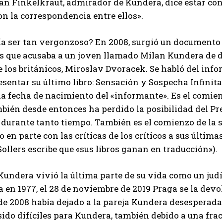
lan Finkelkraut, admirador de Kundera, dice estar c
n la correspondencia entre ellos».
ía ser tan vergonzoso? En 2008, surgió un documento
os que acusaba a un joven llamado Milan Kundera de 
e los británicos, Miroslav Dvoracek. Se habló del in
resentar su último libro: Sensación y Sospecha Infinita
 la fecha de nacimiento del «informante». Es el comie
bién desde entonces ha perdido la posibilidad del P
durante tanto tiempo. También es el comienzo de la s
en parte con las críticas de los críticos a sus última
Sollers escribe que «sus libros ganan en traducción»).
Kundera vivió la última parte de su vida como un judío
 en 1977, el 28 de noviembre de 2019 Praga se la devol
de 2008 había dejado a la pareja Kundera desesperada 
ido difíciles para Kundera, también debido a una fr