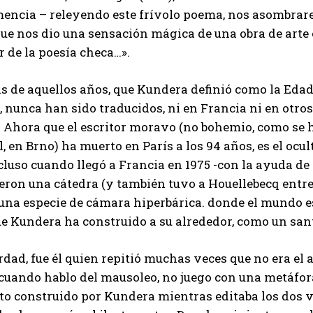
encia – releyendo este frívolo poema, nos asombrar
e nos dio una sensación mágica de una obra de arte e
r de la poesía checa…».
 de aquellos años, que Kundera definió como la Edad
, nunca han sido traducidos, ni en Francia ni en otros
. Ahora que el escritor moravo (no bohemio, como se 
ril, en Brno) ha muerto en París a los 94 años, es el o
cluso cuando llegó a Francia en 1975 -con la ayuda de
ieron una cátedra (y también tuvo a Houellebecq entr
una especie de cámara hiperbárica. donde el mundo est
ue Kundera ha construido a su alrededor, como un santu
rdad, fue él quien repitió muchas veces que no era el 
 cuando hablo del mausoleo, no juego con una metáfora
 construido por Kundera mientras editaba los dos vo