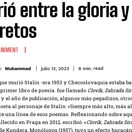
ió entre la gloria y
retos
AINMENT
read
Muhammad
8
min.
julio 13, 2023
:
que murió Stalin -era 1953 y Checoslovaquia estaba 
 primer libro de poesía. fue llamado
Clovík, Zahrada Sir
 y el año de publicación, algunos más pegadizos, otros
oeta al personaje de Stalin: «Siempre más alto, más alt
ice una línea de esos poemas. Reflexionando sobre aq
allecido en Praga en 2012, escribió: «
Clovík, Zahrada Sir
de Kundera, Monólogos (1957), tuvo un efecto huracá