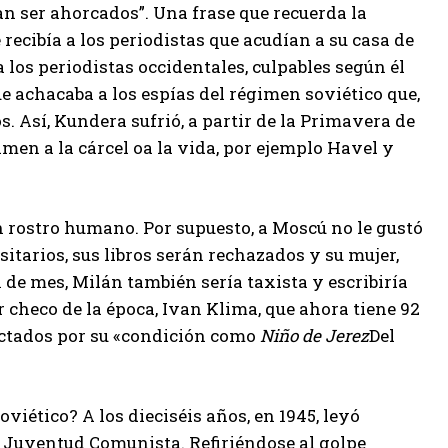
an ser ahorcados”. Una frase que recuerda la
ecibía a los periodistas que acudían a su casa de
los periodistas occidentales, culpables según él
ue achacaba a los espías del régimen soviético que,
. Así, Kundera sufrió, a partir de la Primavera de
imen a la cárcel oa la vida, por ejemplo Havel y
con rostro humano. Por supuesto, a Moscú no le gustó
sitarios, sus libros serán rechazados y su mujer,
in de mes, Milán también sería taxista y escribiría
 checo de la época, Ivan Klima, que ahora tiene 92
ictados por su «condición como
Niño de Jerez
Del
iético? A los dieciséis años, en 1945, leyó
 Juventud Comunista. Refiriéndose al golpe