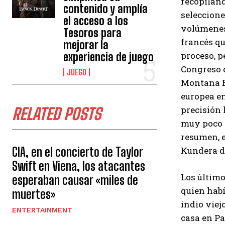
recopiland
contenido y amplía
selecciones
el acceso a los
volúmenes,
Tesoros para
francés qu
mejorar la
proceso, p
experiencia de juego
Congreso d
JUEGO
Montana Bi
europea en
precisión l
RELATED POSTS
muy poco a
resumen, e
CIA, en el concierto de Taylor
Kundera de
Swift en Viena, los atacantes
Los último
esperaban causar «miles de
quien habí
muertes»
indio viej
ENTERTAINMENT
casa en Pa