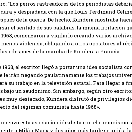
ró: “Los perros rastreadores de los periodistas deberí
I've read and accept the
Privacy Policy
.
dura y despiadada con la que Louis-Ferdinand Céline r
pués de la guerra. De hecho, Kundera mostraba hacia 
rsar el sentido de sus palabras, la misma irritación q
Muhammad
e 1968, comenzaron a vigilarlo creando varios archivos
 menos violencia, obligando a otros opositores al rég
luso después de la marcha de Kundera a Francia.
 1968, el escritor llegó a portar una idea socialista 
 se le irán negando paulatinamente los trabajos univer
erá su trabajo en la televisión estatal. Para llegar a f
 bajo un seudónimo. Sin embargo, según otro escritor
es muy destacado, Kundera disfrutó de privilegios d
lecto del régimen comunista hasta 1968».
menzó esta asociación idealista con el comunismo sov
ente a Milán Marx y dos años más tarde se unió a la