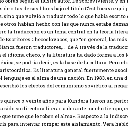
o obras según el ilustre autor. De sobreviviente, y en 
 de citas de sus libros bajo el título C’est l’oeuvre qui
 sino que volvió a traducir todo lo que había escrito 
e otros habían hecho con las que nunca estaba demas
ero la traducción es un tema central en la teoría liter
e Escritores Checoslovacos, que “en general, las más g
anca fueron traductores,. .. de A través de la traducci
 el idioma checo, y la literatura ha dado forma a los 
éxica, se podría decir, es la base de la cultura. Pero e
ristocrática. Es literatura general fuertemente asoc
l lenguaje es el alma de una nación. En 1983, en una d
scribió los efectos del comunismo soviético al negarl
s quince o veinte años para Kundera fueron un períod
a sido su directora literaria durante mucho tiempo, e
o que teme que le roben el alma». Respecto a la indisc
rís para intentar romper este aislamiento, Vera habl
I WANT IN