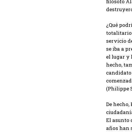
filósofo A
destruyero
¿Qué podr
totalitari
servicio d
se iba a p
el lugar y
hecho, tam
candidato 
comenzado 
(Philippe 
De hecho, 
ciudadanía
El asunto 
años han s