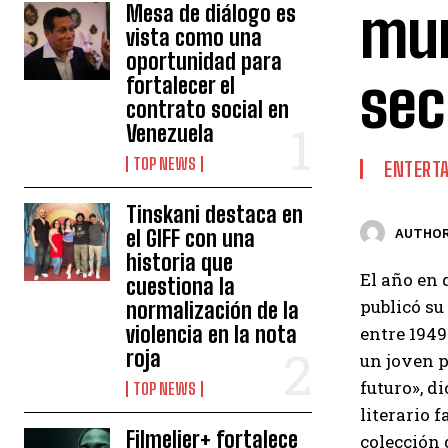
mur
Mesa de diálogo es
vista como una
oportunidad para
sec
fortalecer el
contrato social en
Venezuela
TOP NEWS
ENTERT
Tinskani destaca en
el GIFF con una
AUTHOR
historia que
El año en 
cuestiona la
publicó su
normalización de la
violencia en la nota
entre 1949
roja
un joven p
futuro», d
TOP NEWS
literario f
Filmelier+ fortalece
colección 