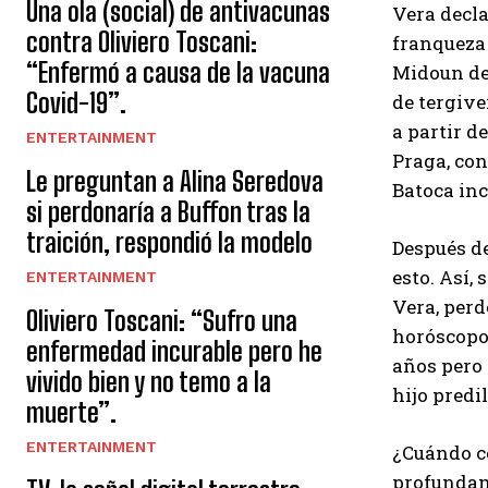
Una ola (social) de antivacunas
Vera decla
contra Oliviero Toscani:
franqueza 
“Enfermó a causa de la vacuna
Midoun des
Covid-19”.
de tergive
a partir d
ENTERTAINMENT
Praga, con
Le preguntan a Alina Seredova
Batoca inc
si perdonaría a Buffon tras la
traición, respondió la modelo
Después de
esto. Así,
ENTERTAINMENT
Vera, perd
Oliviero Toscani: “Sufro una
horóscopos
enfermedad incurable pero he
años pero 
vivido bien y no temo a la
hijo predi
muerte”.
ENTERTAINMENT
¿Cuándo co
profundam