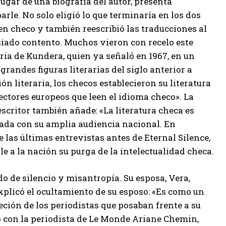
lugar de una biografía del autor, presenta
 parle. No solo eligió lo que terminaría en los dos
en checo y también reescribió las traducciones al
iado contento. Muchos vieron con recelo este
aria de Kundera, quien ya señaló en 1967, en un
randes figuras literarias del siglo anterior a
ón literaria, los checos establecieron su literatura
lectores europeos que leen el idioma checo». La
l escritor también añade: «La literatura checa es
iada con su amplia audiencia nacional. En
e las últimas entrevistas antes de Eternal Silence,
e a la nación su purga de la intelectualidad checa.
o de silencio y misantropía. Su esposa, Vera,
xplicó el ocultamiento de su esposo: «Es como un
reción de los periodistas que posaban frente a su
ó con la periodista de Le Monde Ariane Chemin,