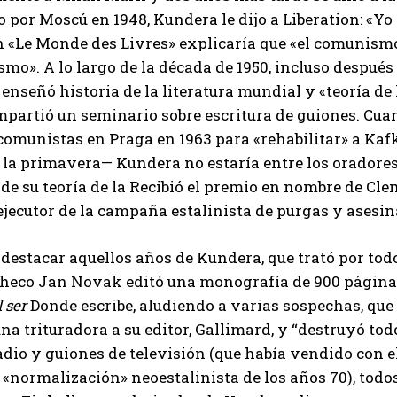
 por Moscú en 1948, Kundera le dijo a Liberation: «Yo
n «Le Monde des Livres» explicaría que «el comunism
ismo». A lo largo de la década de 1950, incluso después
 enseñó historia de la literatura mundial y «teoría de
partió un seminario sobre escritura de guiones. Cua
 comunistas en Praga en 1963 para «rehabilitar» a Ka
 la primavera— Kundera no estaría entre los oradores 
de su teoría de la Recibió el premio en nombre de Cl
ejecutor de la campaña estalinista de purgas y asesin
destacar aquellos años de Kundera, que trató por tod
 checo Jan Novak editó una monografía de 900 páginas
l ser
Donde escribe, aludiendo a varias sospechas, que 
na trituradora a su editor, Gallimard, y “destruyó tod
adio y guiones de televisión (que había vendido con 
 «normalización» neoestalinista de los años 70), todo