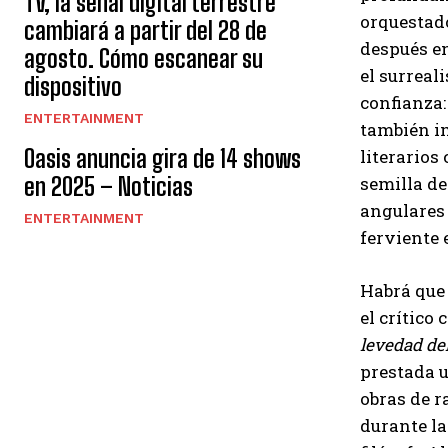
TV, la señal digital terrestre
orquestado
cambiará a partir del 28 de
después e
agosto. Cómo escanear su
el surreal
dispositivo
confianza:
ENTERTAINMENT
también im
Oasis anuncia gira de 14 shows
literarios
en 2025 – Noticias
semilla de
angulares 
ENTERTAINMENT
ferviente 
Habrá que 
el crítico
levedad de
prestada u
obras de r
durante la