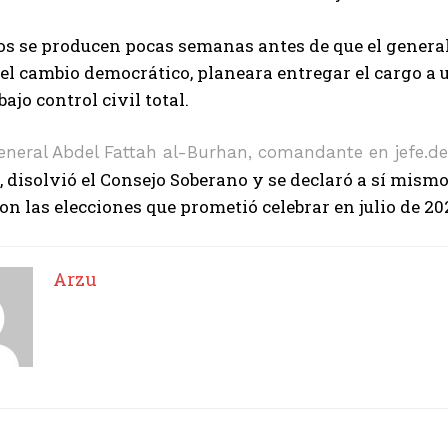
os se producen pocas semanas antes de que el general
el cambio democrático, planeara entregar el cargo a 
ajo control civil total.
eneral Abdel Fattah al-Burhan, comandante en jefe.
d
 disolvió el Consejo Soberano y se declaró a sí mismo
on las elecciones que prometió celebrar en julio de 20
Arzu
I WANT IN
I've read and accept the
Privacy Policy
.