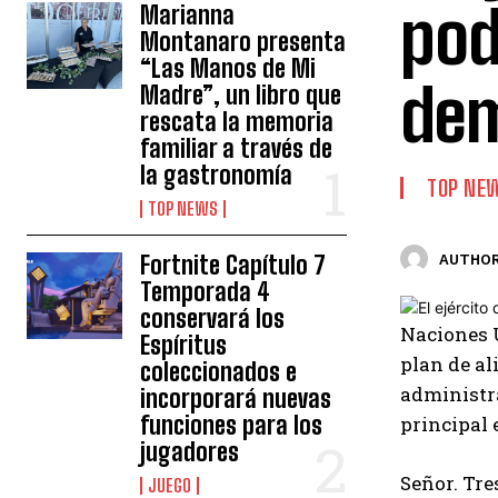
pod
Marianna
Montanaro presenta
“Las Manos de Mi
dem
Madre”, un libro que
rescata la memoria
familiar a través de
la gastronomía
TOP NE
TOP NEWS
Fortnite Capítulo 7
AUTHOR
Temporada 4
conservará los
Naciones
Espíritus
plan de al
coleccionados e
administra
incorporará nuevas
funciones para los
principal 
jugadores
Señor. Tre
JUEGO