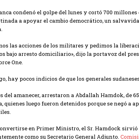
anca condenó el golpe del lunes y cortó 700 millone
tinada a apoyar el cambio democrático, un salvavidas 
.
s las acciones de los militares y pedimos la liberac
os bajo arresto domiciliario», dijo la portavoz del pre
Force One.
o, hay pocos indicios de que los generales sudaneses
s del amanecer, arrestaron a Abdallah Hamdok, de 65
a, quienes luego fueron detenidos porque se negó a a
iles.
onvertirse en Primer Ministro, el Sr. Hamdock sirvi
ntemente como su Secretario General Adjunto.
Comisi