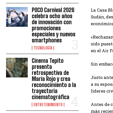
POCO Carnival 2026
La Casa Bl
celebra ocho años
Sudán, des
de innovación con
económica
promociones
especiales y nuevos
«Rechazamo
smartphones
sido puest
TECNOLOGÍA
en el Air 
Cinema Tepito
Sin embarg
presenta
retrospectiva de
Justo ante
María Rojo y crea
a su espos
reconocimiento a la
trayectoria
líderes civ
cinematográfica
Antes de c
ENTRETENIMIENTO
más recie