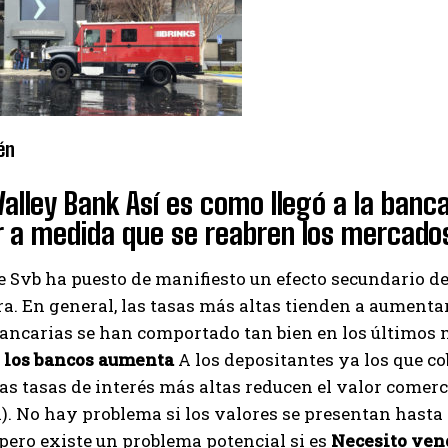
I've read and accept the
Privacy Policy
.
Izer
én
 Valley Bank Así es como llegó a la banc
 a medida que se reabren los mercado
e Svb ha puesto de manifiesto un efecto secundario de
a. En general, las tasas más altas tienden a aumentar 
ancarias se han comportado tan bien en los últimos
 los bancos aumenta
A los depositantes ya los que c
as tasas de interés más altas reducen el valor comer
). No hay problema si los valores se presentan hasta 
pero existe un problema potencial si es
Necesito ven