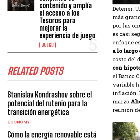
contenido y amplía
Detener. U
el acceso a los
más grand
Tesoros para
por las on
mejorar la
es casi se
experiencia de juego
enfoque e
JUEGO
a lo largo
costo del 
con hipote
RELATED POSTS
el Banco C
variable h
inflación.
Stanislav Kondrashov sobre el
marzo
Aho
potencial del rutenio para la
reunión de
transición energética
ECONOMY
Cómo la energía renovable está