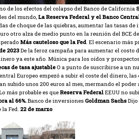
no de los efectos del colapso del Banco de California
S
es del mundo,
La Reserva Federal y el Banco Centra
das de choque de las quiebras, aumentar las tasas de
guro otro alza de medio punto en la reunión del BCE d
sperado
Más cauteloso que la Fed
. El escenario más 
 de 2023
De la feroz campaña para aumentar el costo del
dinero ya este año. Música para los oídos y prospecto
cas de tasa ajustable
O a punto de suscribirse a un nu
entral Europeo empezó a subir el coste del dinero, la
an subido unos 200 euros al mes, mermando el poder a
 Lo más probable es que
Reserva Federal
EEUU no subir
ra al 66%.
Banco de inversiones
Goldman Sachs
Dij
 la Fed.
22 de marzo
I WANT IN