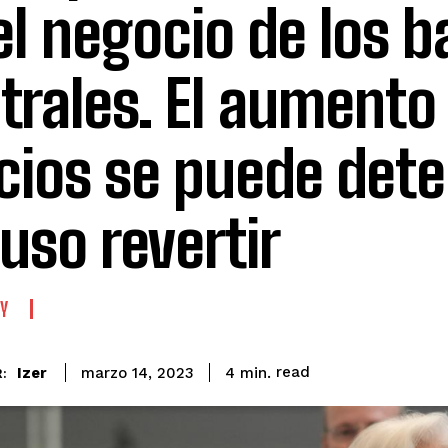
el negocio de los 
trales. El aumento
cios se puede dete
luso revertir
Y
read
Izer
4
min.
marzo 14, 2023
: