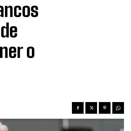
bancos
 de
ner o