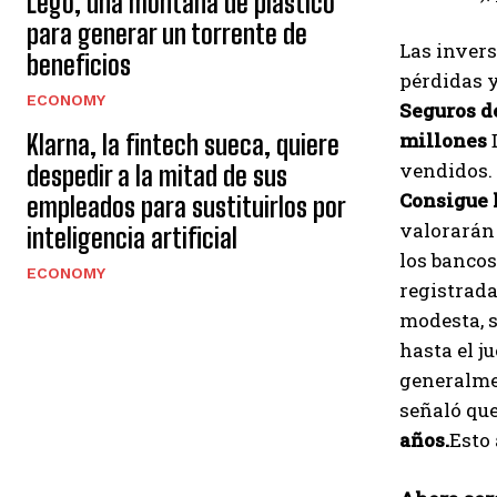
Lego, una montaña de plástico
para generar un torrente de
Las invers
beneficios
pérdidas y
ECONOMY
Seguros d
millones
D
Klarna, la fintech sueca, quiere
vendidos. 
despedir a la mitad de sus
Consigue 
empleados para sustituirlos por
valorarán 
inteligencia artificial
los bancos
ECONOMY
registrada
modesta, s
hasta el j
generalmen
señaló que
años.
Esto 