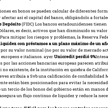
iones en bonos se pueden calcular de diferentes forma
 afectar así el capital del banco, obligándolo a fortal
e Depósito
(FIDC) Los bancos estadounidenses tienen 
ólares, es decir, activos que han disminuido su valor
Para mitigar los riesgos y problemas, la Reserva Fede
liquidez con préstamos a un plazo máximo de un añ
por su valor nominal (no por su valor de mercado ac
 europeos e italianos. ayer
Unicredit perdió 9%
Intes
s por las acciones bancarias europeas parecen atribu
i no existente, de la institución en quiebra de Califor
ueves atribuía a Svb una calificación de confiabilidad 
te están bien posicionados para evitar la necesidad
 un tercio de los bonos del gobierno están en manos
asegura un flujo continuo de liquidez y reduce la nec