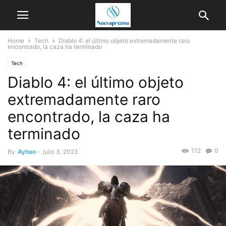
Home
Tech
Diablo 4: el último objeto extremadamente raro
encontrado, la caza ha terminado
Tech
Diablo 4: el último objeto
extremadamente raro
encontrado, la caza ha
terminado
112
0
By
Ayhan
-
julio 3, 2023