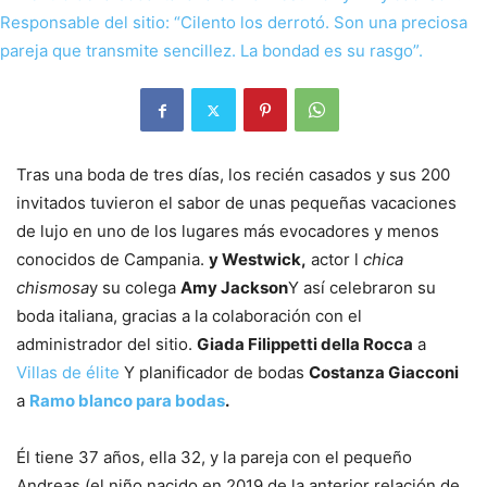
Tras una boda de tres días, los recién casados ​​y sus 200
invitados tuvieron el sabor de unas pequeñas vacaciones
de lujo en uno de los lugares más evocadores y menos
conocidos de Campania.
y Westwick,
actor l
chica
chismosa
y su colega
Amy Jackson
Y así celebraron su
boda italiana, gracias a la colaboración con el
administrador del sitio.
Giada Filippetti della Rocca
a
Villas de élite
Y planificador de bodas
Costanza Giacconi
a
Ramo blanco para bodas
.
Él tiene 37 años, ella 32, y la pareja con el pequeño
Andreas (el niño nacido en 2019 de la anterior relación de