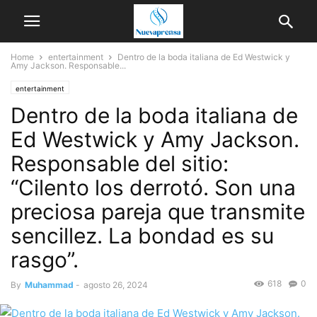
Home
entertainment
Dentro de la boda italiana de Ed Westwick y
Amy Jackson. Responsable...
entertainment
Dentro de la boda italiana de
Ed Westwick y Amy Jackson.
Responsable del sitio:
“Cilento los derrotó. Son una
preciosa pareja que transmite
sencillez. La bondad es su
rasgo”.
618
0
By
Muhammad
-
agosto 26, 2024