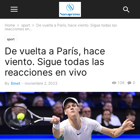
Home
sport
De vuelta a París, hace viento. Sigue todas las
reacciones en...
sport
De vuelta a París, hace
viento. Sigue todas las
reacciones en vivo
136
0
By
Emet
-
noviembre 2, 2023