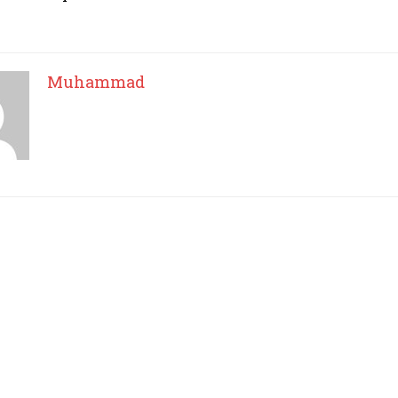
I've read and accept the
Privacy Policy
.
Muhammad
Muhammad