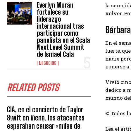
Everlyn Morán
la serenid
fortalece su
volver. Po
liderazgo
internacional tras
Bárbara
participar como
panelista en el Scala
En el sem
Next Level Summit
fuerte, qu
de Ismael Cala
nadie porq
NEGOCIOS
ponerse a 
Vivió cinc
RELATED POSTS
dedico a m
mundo del 
CIA, en el concierto de Taylor
© Todos l
Swift en Viena, los atacantes
esperaban causar «miles de
Lea el art