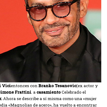
 Vici
entonces con
Branko Tesanovic
(ex actor y
Simone Frattini
. a
casamiento
Celebrado el
r.
Ahora se describe a sí misma como una «mujer
media «Magnolias de acero», ha vuelto a encontrar