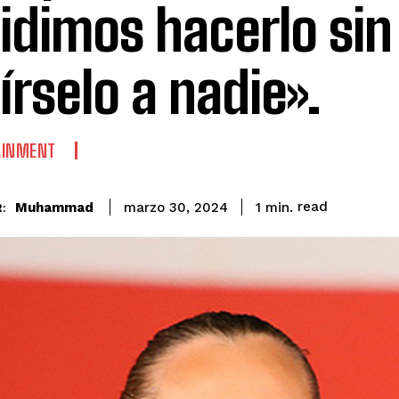
idimos hacerlo sin
írselo a nadie».
AINMENT
read
Muhammad
1
min.
marzo 30, 2024
: