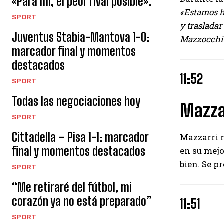
«Para mí, el peor rival posible».
«Estamos h
SPORT
y trasladar
Juventus Stabia-Mantova 1-0:
Mazzocchi y
marcador final y momentos
destacados
11:52
SPORT
Todas las negociaciones hoy
Mazzar
SPORT
Cittadella – Pisa 1-1: marcador
Mazzarri n
final y momentos destacados
en su mej
bien. Se p
SPORT
“Me retiraré del fútbol, ​​mi
corazón ya no está preparado”
11:51
SPORT