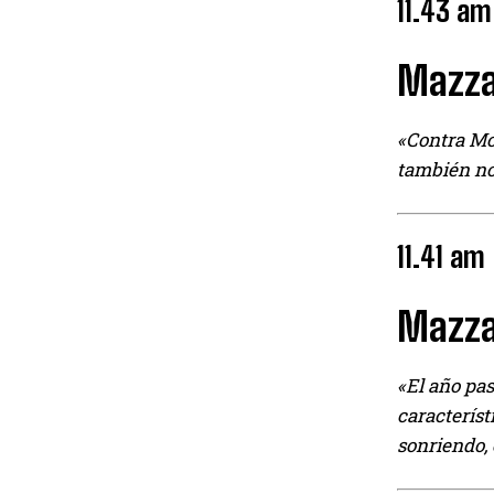
11.43 am
Mazzar
«Contra Mo
también nos
11.41 am
Mazzar
«El año pas
característ
sonriendo, 