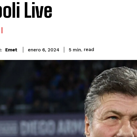
oli Live
read
Emet
5
min.
enero 6, 2024
: