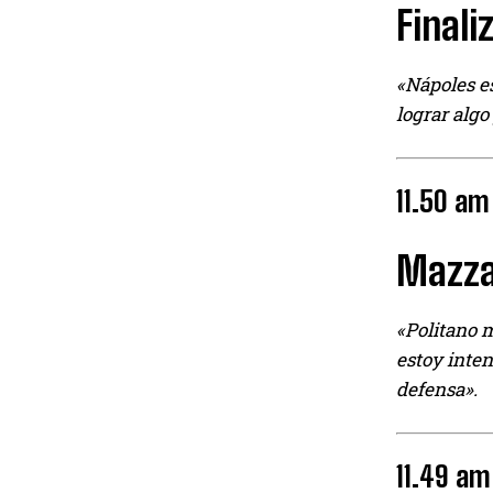
Finali
«Nápoles es
lograr algo
11.50 am
Mazzar
«Politano m
estoy inte
defensa».
11.49 am