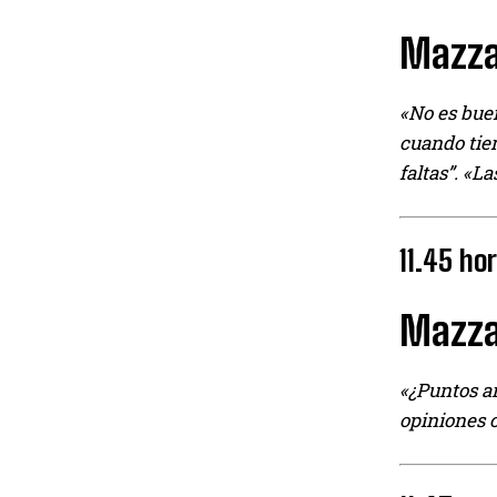
Mazza
«No es buen
cuando tien
faltas”. «L
11.45 ho
Mazzar
«¿Puntos a
opiniones c