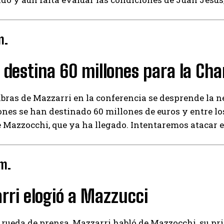
m.
 destina 60 millones para la Ch
abras de Mazzarri en la conferencia se desprende la n
es se han destinado 60 millones de euros y entre lo
Mazzocchi, que ya ha llegado. Intentaremos atacar el
 m.
rri elogió a Mazzucci
I WANT IN
 rueda de prensa, Mazzarri habló de Mazzocchi, su p