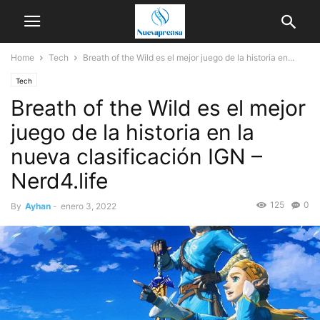
Home
Tech
Breath of the Wild es el mejor juego de la historia en...
Tech
Breath of the Wild es el mejor
juego de la historia en la
nueva clasificación IGN –
Nerd4.life
125
0
By
Ayhan
-
enero 3, 2022