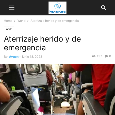
Home
World
Aterrizaje herido y de emergencia
World
Aterrizaje herido y de
emergencia
137
0
By
Aygen
-
junio 18, 2023