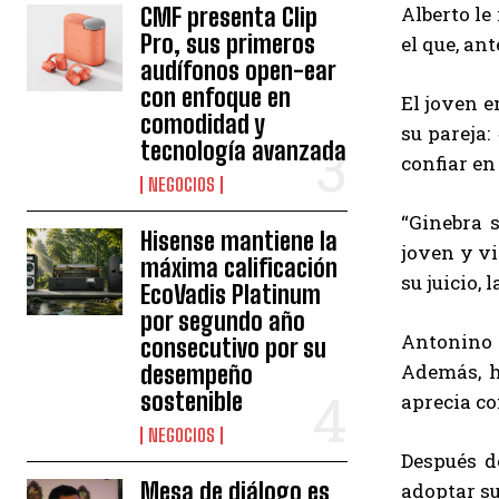
Alberto le 
CMF presenta Clip
Pro, sus primeros
el que, an
audífonos open-ear
con enfoque en
El joven e
comodidad y
su pareja:
tecnología avanzada
confiar en
NEGOCIOS
“Ginebra 
Hisense mantiene la
joven y vi
máxima calificación
su juicio,
EcoVadis Platinum
por segundo año
Antonino 
consecutivo por su
Además, h
desempeño
sostenible
aprecia co
NEGOCIOS
Después d
Mesa de diálogo es
adoptar su