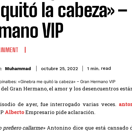
quitó la cabeza» –
mano VIP
AINMENT
read
Muhammad
1
min.
octubre 25, 2022
:
 del Gran Hermano, el amor y los desencuentros están 
pisodio de ayer, fue interrogado varias veces.
anto
IP
Alberto
Empresario pide aclaración.
 prefiero callarme»
Antonino dice que está cansado d