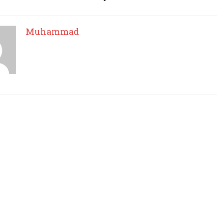
Muhammad
I WANT IN
I've read and accept the
Privacy Policy
.