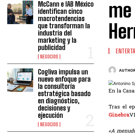
me 
McCann e IAB México
identifican cinco
macrotendencias
Her
que transforman la
industria del
marketing y la
publicidad
ENTERT
NEGOCIOS
Cogliva impulsa un
AUTHOR
nuevo enfoque para
la consultoría
En la Casa
estratégica basado
en diagnóstico,
Tras el e
decisiones y
ejecución
Ginebra
V
NEGOCIOS
«A menudo