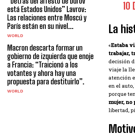
“Detrás del arresto de Durov
10
está Estados Unidos” Lavrov:
Las relaciones entre Moscú y
París están en su nivel...
La his
WORLD
«
Estaba vi
Macron descarta formar un
trabajar, t
gobierno de izquierda que enoje
decisión d
a Francia: “Traicionó a los
viaje la l
votantes y ahora hay una
atención e
propuesta para destituirlo”.
en el auto
WORLD
porque ten
mujer, no 
libertad, 
Motivo