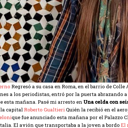
perno
Regresó a su casa en Roma, en el barrio de Colle 
nes a los periodistas, entró por la puerta abrazando a
de esta mañana. Pasé mi arresto en
Una celda con sei
 la capital
Roberto Gualtieri
Quién la recibió en el aer
eloni
que fue anunciado esta mañana por el Palazzo C
Italia. El avión que transportaba a la joven a bordo
El
I WANT IN