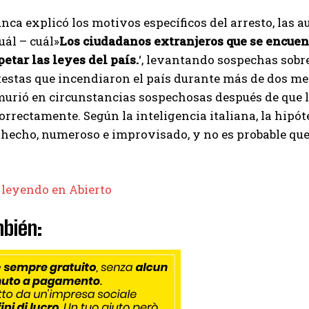
ca explicó los motivos específicos del arresto, las a
uál – cuál»
Los ciudadanos extranjeros que se encuen
etar las leyes del país.
‘, levantando sospechas sobr
testas que incendiaron el país durante más de dos me
urió en circunstancias sospechosas después de que la 
orrectamente. Según la inteligencia italiana, la hipóte
e hecho, numeroso e improvisado, y no es probable que
 leyendo en Abierto
bién: