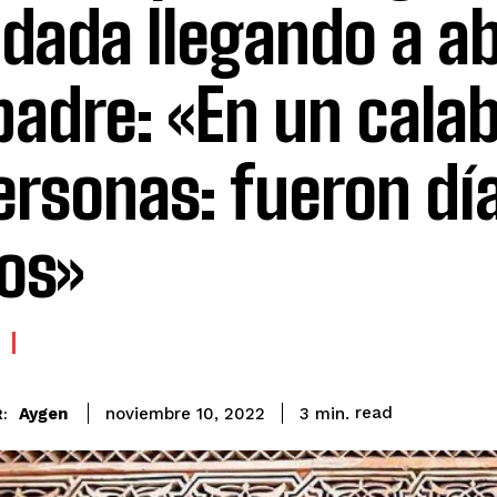
ndada llegando a ab
padre: «En un cala
ersonas: fueron dí
os»
read
Aygen
3
min.
noviembre 10, 2022
: