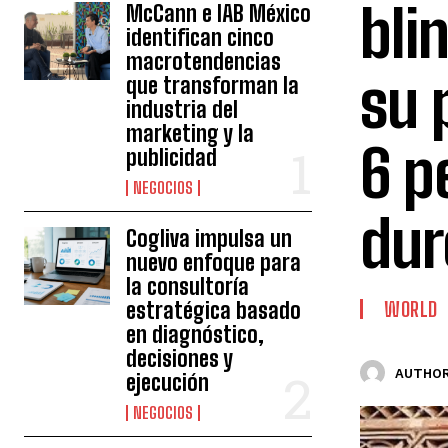
bli
McCann e IAB México
identifican cinco
macrotendencias
su 
que transforman la
industria del
marketing y la
6 p
publicidad
NEGOCIOS
dur
Cogliva impulsa un
nuevo enfoque para
la consultoría
estratégica basado
WORLD
en diagnóstico,
decisiones y
AUTHOR
ejecución
NEGOCIOS