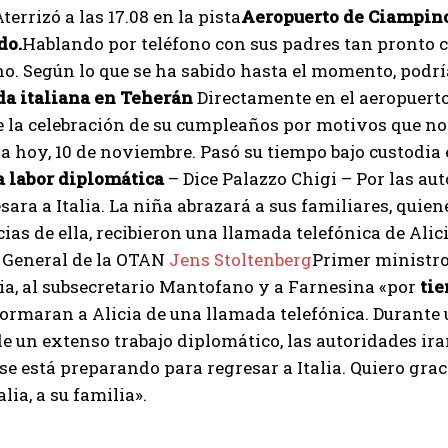
terrizó a las 17.08 en la pista
Aeropuerto de Ciampin
I've read and accept the
Privacy Policy
.
do.
Hablando por teléfono con sus padres tan pronto co
no. Según lo que se ha sabido hasta el momento, podrí
da italiana en Teherán
Directamente en el aeropuerto
Aygen
 la celebración de su cumpleaños por motivos que no 
da hoy, 10 de noviembre. Pasó su tiempo bajo custodia
a labor diplomática
– Dice Palazzo Chigi – Por las aut
sara a Italia. La niña abrazará a sus familiares, quien
cias de ella, recibieron una llamada telefónica de Ali
o General de la OTAN
Jens Stoltenberg
Primer ministr
ia, al subsecretario Mantofano y a Farnesina «por
tie
ormaran a Alicia de una llamada telefónica. Durante un
e un extenso trabajo diplomático, las autoridades ira
se está preparando para regresar a Italia. Quiero grac
alia, a su familia».