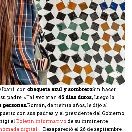
Albani. con
chaqueta azul y sombrero
Sin hacer
 su padre. «Tal vez eran
45 días duros,
Luego la
s personas.
Román, de treinta años, le dijo al
opuerto con sus padres y el presidente del Gobierno
higi el
Boletin informativo
de su inminente
 nómada digital
– Desapareció el 26 de septiembre