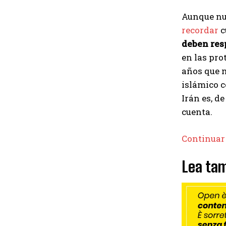
Aunque nun
recordar
c
deben resp
en las pro
años que m
islámico c
Irán es, d
cuenta.
Continuar
Lea tam