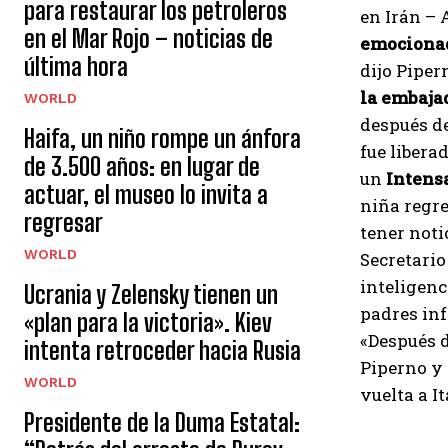
para restaurar los petroleros
en Irán – A
en el Mar Rojo – noticias de
emociona
última hora
dijo Piper
la embaja
WORLD
después de
Haifa, un niño rompe un ánfora
fue libera
de 3.500 años: en lugar de
un
Intens
actuar, el museo lo invita a
niña regre
regresar
tener noti
WORLD
Secretari
inteligenc
Ucrania y Zelensky tienen un
padres inf
«plan para la victoria». Kiev
«Después d
intenta retroceder hacia Rusia
Piperno y 
WORLD
vuelta a It
Presidente de la Duma Estatal: