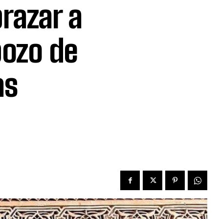
razar a
bozo de
as