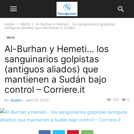
Home
World
Al-Burhan y Hemeti… los sanguinarios golpistas
(antiguos aliados) que mantienen a Sudán...
World
Al-Burhan y Hemeti… los
sanguinarios golpistas
(antiguos aliados) que
mantienen a Sudán bajo
control – Corriere.it
140
0
By
Aygen
-
abril 25, 2023