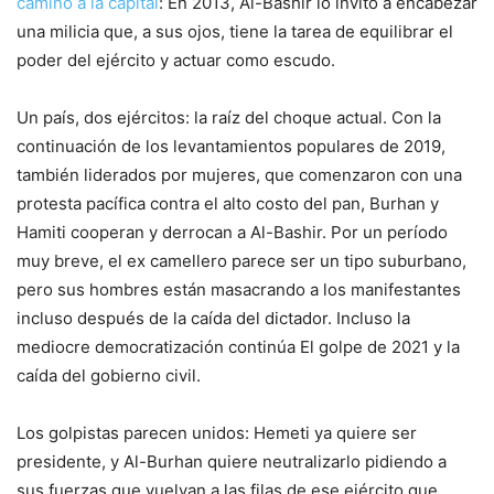
camino a la capital
: En 2013, Al-Bashir lo invitó a encabezar
una milicia que, a sus ojos, tiene la tarea de equilibrar el
poder del ejército y actuar como escudo.
Un país, dos ejércitos: la raíz del choque actual. Con la
continuación de los levantamientos populares de 2019,
también liderados por mujeres, que comenzaron con una
protesta pacífica contra el alto costo del pan,
Burhan y
Hamiti cooperan y derrocan a Al-Bashir
. Por un período
muy breve, el ex camellero parece ser un tipo suburbano,
pero sus hombres están masacrando a los manifestantes
incluso después de la caída del dictador. Incluso la
mediocre democratización continúa
El golpe de 2021 y la
caída del gobierno civil
.
Los golpistas parecen unidos:
Hemeti ya quiere ser
presidente, y Al-Burhan quiere neutralizarlo pidiendo a
sus fuerzas que vuelvan a las filas de ese ejército que