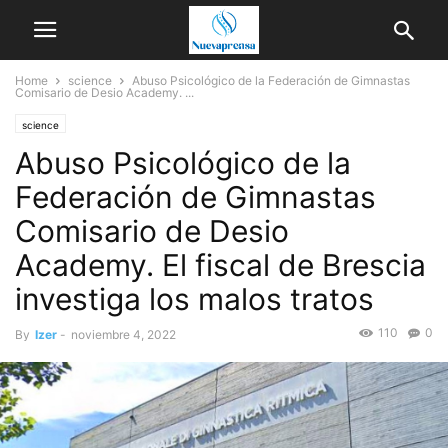
Home
science
Abuso Psicológico de la Federación de Gimnastas
Comisario de Desio Academy. ...
science
Abuso Psicológico de la
Federación de Gimnastas
Comisario de Desio
Academy. El fiscal de Brescia
investiga los malos tratos
110
0
By
Izer
-
noviembre 4, 2022