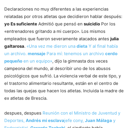
Declaraciones no muy diferentes a las experiencias
relatadas por otros atletas que decidieron hablar después:
yo
Es suficiente
Admitió que pensó en
suicidio
Por los
«entrenadores gritando a mi cuerpo». Los mismos
empleados que fueron severamente atacados antes
julia
galtarosa
.
«Una vez me dieron una
dieta
Y al final había
un archivo.
mensaje
Para mí: tenemos un archivo
cerdo
pequeño
en un equipo»
, dijo la gimnasta dos veces
campeona del mundo, al describir uno de los abusos
psicológicos que sufrió. La violencia verbal de este tipo, y
el trastorno alimentario resultante, están en el centro de
todas las quejas que hacen los atletas. Incluida la madre de
ex atletas de Brescia.
despues, despues
Reunión con el Ministro de Juventud y
Deportes,
Andrés
mi esclava
jefe cony,
Juan
Málaga
y
Federgistici,
Gerardo
Techchi
, el sindicato había